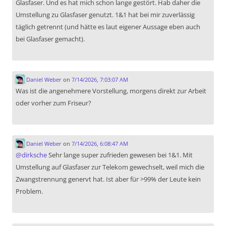
Glasfaser. Und es hat mich schon lange gestört. Hab daher die
Umstellung zu Glasfaser genutzt. 1&1 hat bei mir zuverlässig
täglich getrennt (und hätte es laut eigener Aussage eben auch
bei Glasfaser gemacht).
Daniel Weber
on
7/14/2026, 7:03:07 AM
Was ist die angenehmere Vorstellung, morgens direkt zur Arbeit
oder vorher zum Friseur?
Daniel Weber
on
7/14/2026, 6:08:47 AM
@
dirksche
Sehr lange super zufrieden gewesen bei 1&1. Mit
Umstellung auf Glasfaser zur Telekom gewechselt, weil mich die
Zwangstrennung genervt hat. Ist aber für >99% der Leute kein
Problem.