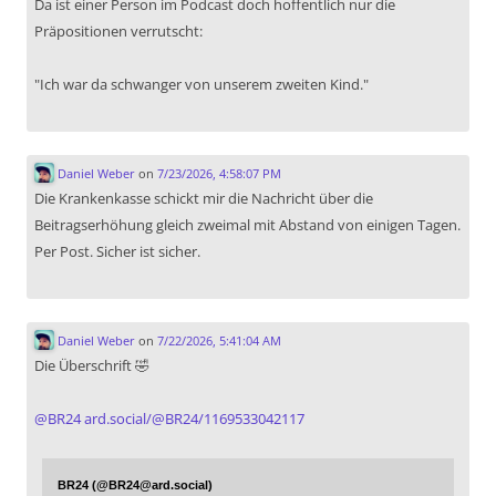
Da ist einer Person im Podcast doch hoffentlich nur die
Präpositionen verrutscht:
"Ich war da schwanger von unserem zweiten Kind."
Daniel Weber
on
7/23/2026, 4:58:07 PM
Die Krankenkasse schickt mir die Nachricht über die
Beitragserhöhung gleich zweimal mit Abstand von einigen Tagen.
Per Post. Sicher ist sicher.
Daniel Weber
on
7/22/2026, 5:41:04 AM
Die Überschrift 🤣
@
BR24
ard.social/@BR24/1169533042117
BR24 (@BR24@ard.social)