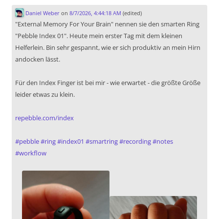
Daniel Weber
on
8/7/2026, 4:44:18 AM
(edited)
"External Memory For Your Brain" nennen sie den smarten Ring
"Pebble Index 01". Heute mein erster Tag mit dem kleinen
Helferlein. Bin sehr gespannt, wie er sich produktiv an mein Hirn
andocken lässt.
Für den Index Finger ist bei mir - wie erwartet - die größte Größe
leider etwas zu klein.
repebble.com/index
#
pebble
#
ring
#
index01
#
smartring
#
recording
#
notes
#
workflow