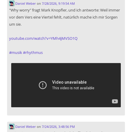
Daniel Weber
on
7/28/2026, 9:19:54 AM
"Why worry" fragt Mark Knopfler, und ich antworte: Weil immer
vor dem Vers eine Viertel fehlt, natürlich mache ich mir Sorgen
um sie.
youtube.com/watch?v=YMh4jMVSO1Q
#
musik
#
rhythmus
Daniel Weber
on
7/24/2026, 3:48:56 PM