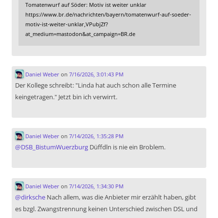
Tomatenwurf auf Söder: Motiv ist weiter unklar
https://www.br.de/nachrichten/bayern/tomatenwurf-auf-soeder-
motiv-ist-weiter-unklar,VPubjZf?
at_medium=mastodon&at_campaign=BR.de
Daniel Weber
on
7/16/2026, 3:01:43 PM
Der Kollege schreibt: "Linda hat auch schon alle Termine
keingetragen." Jetzt bin ich verwirrt.
Daniel Weber
on
7/14/2026, 1:35:28 PM
@
DSB_BistumWuerzburg
Düffdln is nie ein Broblem.
Daniel Weber
on
7/14/2026, 1:34:30 PM
@
dirksche
Nach allem, was die Anbieter mir erzählt haben, gibt
es bzgl. Zwangstrennung keinen Unterschied zwischen DSL und