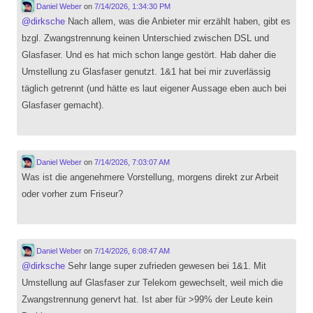
Daniel Weber
on
7/14/2026, 1:34:30 PM
@
dirksche
Nach allem, was die Anbieter mir erzählt haben, gibt es
bzgl. Zwangstrennung keinen Unterschied zwischen DSL und
Glasfaser. Und es hat mich schon lange gestört. Hab daher die
Umstellung zu Glasfaser genutzt. 1&1 hat bei mir zuverlässig
täglich getrennt (und hätte es laut eigener Aussage eben auch bei
Glasfaser gemacht).
Daniel Weber
on
7/14/2026, 7:03:07 AM
Was ist die angenehmere Vorstellung, morgens direkt zur Arbeit
oder vorher zum Friseur?
Daniel Weber
on
7/14/2026, 6:08:47 AM
@
dirksche
Sehr lange super zufrieden gewesen bei 1&1. Mit
Umstellung auf Glasfaser zur Telekom gewechselt, weil mich die
Zwangstrennung genervt hat. Ist aber für >99% der Leute kein