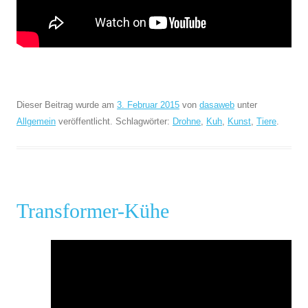
Dieser Beitrag wurde am
3. Februar 2015
von
dasaweb
unter
Allgemein
veröffentlicht. Schlagwörter:
Drohne
,
Kuh
,
Kunst
,
Tiere
.
Transformer-Kühe