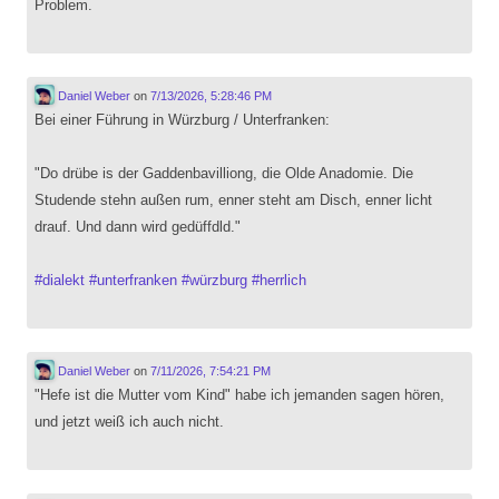
Problem.
Daniel Weber
on
7/13/2026, 5:28:46 PM
Bei einer Führung in Würzburg / Unterfranken:
"Do drübe is der Gaddenbavilliong, die Olde Anadomie. Die
Studende stehn außen rum, enner steht am Disch, enner licht
drauf. Und dann wird gedüffdld."
#
dialekt
#
unterfranken
#
würzburg
#
herrlich
Daniel Weber
on
7/11/2026, 7:54:21 PM
"Hefe ist die Mutter vom Kind" habe ich jemanden sagen hören,
und jetzt weiß ich auch nicht.