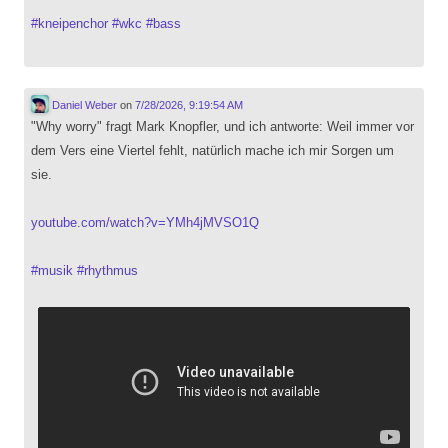
#
kneipenchor
#
wkc
#
bass
Daniel Weber
on
7/28/2026, 9:19:54 AM
"Why worry" fragt Mark Knopfler, und ich antworte: Weil immer vor
dem Vers eine Viertel fehlt, natürlich mache ich mir Sorgen um
sie.
youtube.com/watch?v=YMh4jMVSO1Q
#
musik
#
rhythmus