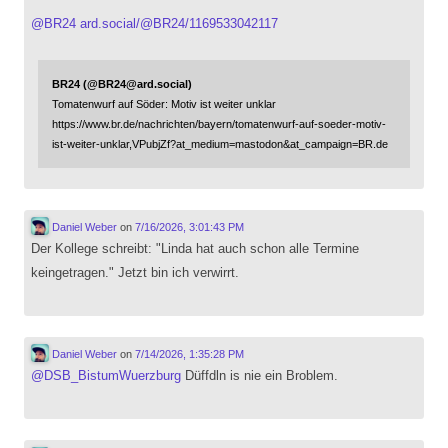
@
BR24
ard.social/@BR24/1169533042117
BR24 (@BR24@ard.social)
Tomatenwurf auf Söder: Motiv ist weiter unklar
https://www.br.de/nachrichten/bayern/tomatenwurf-auf-soeder-motiv-
ist-weiter-unklar,VPubjZf?at_medium=mastodon&at_campaign=BR.de
Daniel Weber
on
7/16/2026, 3:01:43 PM
Der Kollege schreibt: "Linda hat auch schon alle Termine
keingetragen." Jetzt bin ich verwirrt.
Daniel Weber
on
7/14/2026, 1:35:28 PM
@
DSB_BistumWuerzburg
Düffdln is nie ein Broblem.