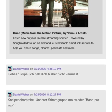
Once (Music from the Motion Picture) by Various Artists
Listen now on your favorite streaming service. Powered by
Songlink/Odesli, an on-demand, customizable smart link service to
help you share songs, albums, podcasts and more.
Daniel Weber
on
7/31/2026, 4:38:19 PM
Liebes Skype, ich hab dich bisher nicht vermisst.
Daniel Weber
on
7/29/2026, 8:12:27 PM
Kneipenchorprobe. Unserer Stimmgruppe mal wieder "Bass pro
toto".