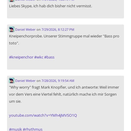
Liebes Skype, ich hab dich bisher nicht vermisst.
Daniel Weber
on
7/29/2026, 8:12:27 PM
Kneipenchorprobe. Unserer Stimmgruppe mal wieder "Bass pro
toto".
#
kneipenchor
#
wkc
#
bass
Daniel Weber
on
7/28/2026, 9:19:54 AM
"Why worry" fragt Mark Knopfler, und ich antworte: Weil immer
vor dem Vers eine Viertel fehlt, natürlich mache ich mir Sorgen
um sie.
youtube.com/watch?v=YMh4jMVSO1Q
#
musik
#
rhythmus