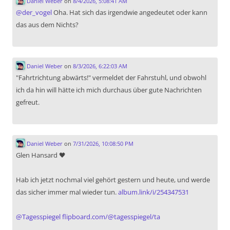
Daniel Weber
on
8/4/2026, 5:08:41 AM
@
der_vogel
Oha. Hat sich das irgendwie angedeutet oder kann
das aus dem Nichts?
Daniel Weber
on
8/3/2026, 6:22:03 AM
"Fahrtrichtung abwärts!" vermeldet der Fahrstuhl, und obwohl
ich da hin will hätte ich mich durchaus über gute Nachrichten
gefreut.
Daniel Weber
on
7/31/2026, 10:08:50 PM
Glen Hansard 🖤
Hab ich jetzt nochmal viel gehört gestern und heute, und werde
das sicher immer mal wieder tun.
album.link/i/254347531
@
Tagesspiegel
flipboard.com/@tagesspiegel/ta