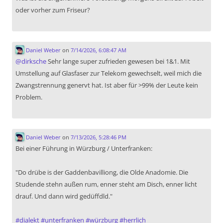
oder vorher zum Friseur?
Daniel Weber
on
7/14/2026, 6:08:47 AM
@
dirksche
Sehr lange super zufrieden gewesen bei 1&1. Mit
Umstellung auf Glasfaser zur Telekom gewechselt, weil mich die
Zwangstrennung genervt hat. Ist aber für >99% der Leute kein
Problem.
Daniel Weber
on
7/13/2026, 5:28:46 PM
Bei einer Führung in Würzburg / Unterfranken:
"Do drübe is der Gaddenbavilliong, die Olde Anadomie. Die
Studende stehn außen rum, enner steht am Disch, enner licht
drauf. Und dann wird gedüffdld."
#
dialekt
#
unterfranken
#
würzburg
#
herrlich