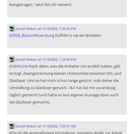
keingetragen." Jetzt bin ich verwirrt.
Daniel Weber
on
7/14/2026, 1:35:28 PM
@
DSB_BistumWuerzburg
Düffdln is nie ein Broblem.
Daniel Weber
on
7/14/2026, 1:34:30 PM
@
dirksche
Nach allem, was die Anbieter mir erzählt haben, gibt
es bzgl. Zwangstrennung keinen Unterschied zwischen DSL und
Glasfaser. Und es hat mich schon lange gestört. Hab daher die
Umstellung zu Glasfaser genutzt. 1&1 hat bei mir zuverlässig
täglich getrennt (und hätte es laut eigener Aussage eben auch
bei Glasfaser gemacht).
Daniel Weber
on
7/14/2026, 7:03:07 AM
Was ist die angenehmere Vorstellung, morgens direkt zur Arbeit