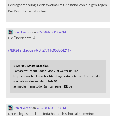
Beitragserhöhung gleich zweimal mit Abstand von einigen Tagen.
Per Post. Sicher ist sicher.
Daniel Weber
on
7/22/2026, 5:41:04 AM
Die Überschrift 🤣
@
BR24
ard.social/@BR24/1169533042117
BR24 (@BR24@ard.social)
Tomatenwurf auf Söder: Motiv ist weiter unklar
https://www.br.de/nachrichten/bayern/tomatenwurf-auf-soeder-
motiv-ist-weiter-unklar,VPubjZf?
at_medium=mastodon&at_campaign=BR.de
Daniel Weber
on
7/16/2026, 3:01:43 PM
Der Kollege schreibt: "Linda hat auch schon alle Termine