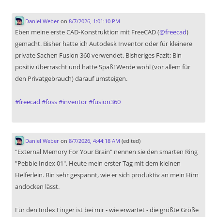
Daniel Weber
on
8/7/2026, 1:01:10 PM
Eben meine erste CAD-Konstruktion mit FreeCAD (
@
freecad
)
gemacht. Bisher hatte ich Autodesk Inventor oder für kleinere
private Sachen Fusion 360 verwendet. Bisheriges Fazit: Bin
positiv überrascht und hatte Spaß! Werde wohl (vor allem für
den Privatgebrauch) darauf umsteigen.
#
freecad
#
foss
#
inventor
#
fusion360
Daniel Weber
on
8/7/2026, 4:44:18 AM
(edited)
"External Memory For Your Brain" nennen sie den smarten Ring
"Pebble Index 01". Heute mein erster Tag mit dem kleinen
Helferlein. Bin sehr gespannt, wie er sich produktiv an mein Hirn
andocken lässt.
Für den Index Finger ist bei mir - wie erwartet - die größte Größe