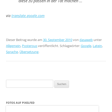
diese zu passen in der Tat machen …
via
translate.google.com
Dieser Beitrag wurde am
30. September 2010
von
dasaweb
unter
Allgemein
,
Posterous
veröffentlicht. Schlagwörter:
Google
,
Latein
,
Sprache
,
Übersetzung
.
Suchen
nach:
FOTOS AUF PIXELFED