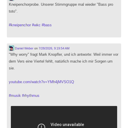
Kneipenchorprobe. Unserer Stimmgruppe mal wieder "Bass pro
toto".
#
kneipenchor
#
wkc
#
bass
Daniel Weber
on
7/28/2026, 9:19:54 AM
"Why worry" fragt Mark Knopfler, und ich antworte: Weil immer vor
dem Vers eine Viertel fehlt, natürlich mache ich mir Sorgen um
sie.
youtube.com/watch?v=YMh4jMVSO1Q
#
musik
#
rhythmus