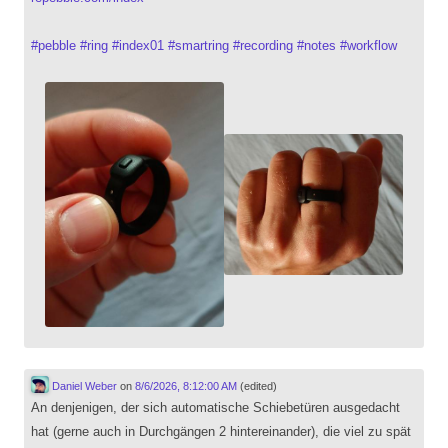
#
pebble
#
ring
#
index01
#
smartring
#
recording
#
notes
#
workflow
Daniel Weber
on
8/6/2026, 8:12:00 AM
(edited)
An denjenigen, der sich automatische Schiebetüren ausgedacht
hat (gerne auch in Durchgängen 2 hintereinander), die viel zu spät