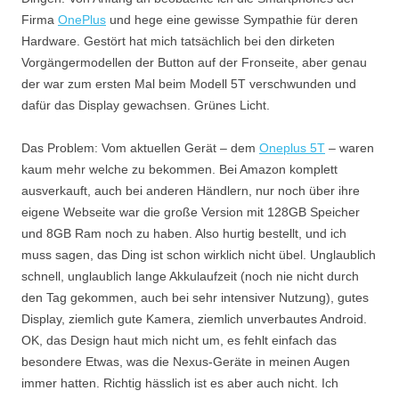
Firma
OnePlus
und hege eine gewisse Sympathie für deren
Hardware. Gestört hat mich tatsächlich bei den dirketen
Vorgängermodellen der Button auf der Fronseite, aber genau
der war zum ersten Mal beim Modell 5T verschwunden und
dafür das Display gewachsen. Grünes Licht.
Das Problem: Vom aktuellen Gerät – dem
Oneplus 5T
– waren
kaum mehr welche zu bekommen. Bei Amazon komplett
ausverkauft, auch bei anderen Händlern, nur noch über ihre
eigene Webseite war die große Version mit 128GB Speicher
und 8GB Ram noch zu haben. Also hurtig bestellt, und ich
muss sagen, das Ding ist schon wirklich nicht übel. Unglaublich
schnell, unglaublich lange Akkulaufzeit (noch nie nicht durch
den Tag gekommen, auch bei sehr intensiver Nutzung), gutes
Display, ziemlich gute Kamera, ziemlich unverbautes Android.
OK, das Design haut mich nicht um, es fehlt einfach das
besondere Etwas, was die Nexus-Geräte in meinen Augen
immer hatten. Richtig hässlich ist es aber auch nicht. Ich