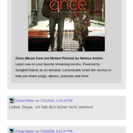
Once (Music from the Motion Picture) by Various Artists
Listen now on your favorite streaming service. Powered by
Songlink/Odesli, an on-demand, customizable smart link service to
help you share songs, albums, podcasts and more.
Daniel Weber
on
7/31/2026, 4:38:19 PM
Liebes Skype, ich hab dich bisher nicht vermisst.
Daniel Weber
on
7/29/2026, 8:12:27 PM