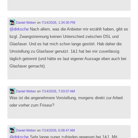
Daniel Weber
on
7/14/2026, 1:34:30 PM
@
dirksche
Nach allem, was die Anbieter mir erzählt haben, gibt es
bzgl. Zwangstrennung keinen Unterschied zwischen DSL und
Glasfaser. Und es hat mich schon lange gestört. Hab daher die
Umstellung zu Glasfaser genutzt. 1&1 hat bei mir zuverlässig
täglich getrennt (und hätte es laut eigener Aussage eben auch bei
Glasfaser gemacht).
Daniel Weber
on
7/14/2026, 7:03:07 AM
Was ist die angenehmere Vorstellung, morgens direkt zur Arbeit
oder vorher zum Friseur?
Daniel Weber
on
7/14/2026, 6:08:47 AM
@
dirksche
Sehr lange super zufrieden gewesen bei 1&1. Mit