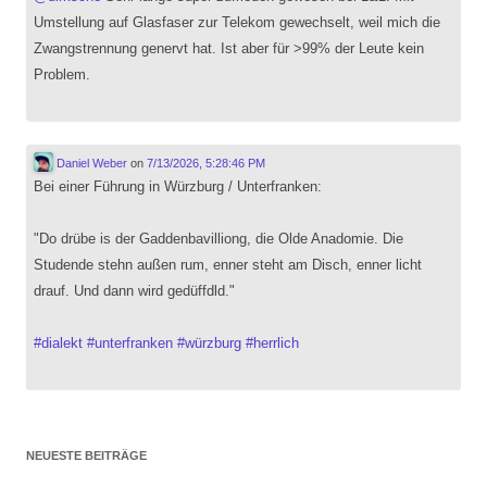
Umstellung auf Glasfaser zur Telekom gewechselt, weil mich die
Zwangstrennung genervt hat. Ist aber für >99% der Leute kein
Problem.
Daniel Weber
on
7/13/2026, 5:28:46 PM
Bei einer Führung in Würzburg / Unterfranken:
"Do drübe is der Gaddenbavilliong, die Olde Anadomie. Die
Studende stehn außen rum, enner steht am Disch, enner licht
drauf. Und dann wird gedüffdld."
#
dialekt
#
unterfranken
#
würzburg
#
herrlich
NEUESTE BEITRÄGE