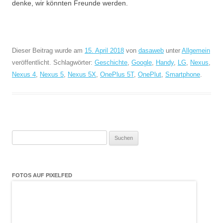
denke, wir könnten Freunde werden.
Dieser Beitrag wurde am
15. April 2018
von
dasaweb
unter
Allgemein
veröffentlicht. Schlagwörter:
Geschichte
,
Google
,
Handy
,
LG
,
Nexus
,
Nexus 4
,
Nexus 5
,
Nexus 5X
,
OnePlus 5T
,
OnePlut
,
Smartphone
.
Suchen
nach:
FOTOS AUF PIXELFED