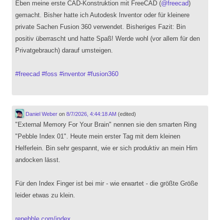
Eben meine erste CAD-Konstruktion mit FreeCAD (
@
freecad
)
gemacht. Bisher hatte ich Autodesk Inventor oder für kleinere
private Sachen Fusion 360 verwendet. Bisheriges Fazit: Bin
positiv überrascht und hatte Spaß! Werde wohl (vor allem für den
Privatgebrauch) darauf umsteigen.
#
freecad
#
foss
#
inventor
#
fusion360
Daniel Weber
on
8/7/2026, 4:44:18 AM
(edited)
"External Memory For Your Brain" nennen sie den smarten Ring
"Pebble Index 01". Heute mein erster Tag mit dem kleinen
Helferlein. Bin sehr gespannt, wie er sich produktiv an mein Hirn
andocken lässt.
Für den Index Finger ist bei mir - wie erwartet - die größte Größe
leider etwas zu klein.
repebble.com/index