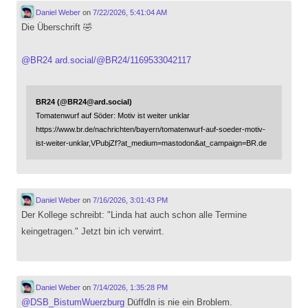
Daniel Weber
on
7/22/2026, 5:41:04 AM
Die Überschrift 🤣
@
BR24
ard.social/@BR24/1169533042117
BR24 (@BR24@ard.social)
Tomatenwurf auf Söder: Motiv ist weiter unklar
https://www.br.de/nachrichten/bayern/tomatenwurf-auf-soeder-motiv-
ist-weiter-unklar,VPubjZf?at_medium=mastodon&at_campaign=BR.de
Daniel Weber
on
7/16/2026, 3:01:43 PM
Der Kollege schreibt: "Linda hat auch schon alle Termine
keingetragen." Jetzt bin ich verwirrt.
Daniel Weber
on
7/14/2026, 1:35:28 PM
@
DSB_BistumWuerzburg
Düffdln is nie ein Broblem.