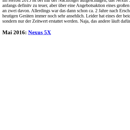
Im Herbst 2015 ist bei mir der Nachfolger aufgeschlagen, das Nexus 
anfangs definitv zu teuer, aber über eine Angebotsaktion eines groß
an zwei davon. Allerdings war das dann schon ca. 2 Jahre nach Ersch
heutigen Geräten immer noch sehr ansehlich. Leider hat eines der be
sondern nur der Zeitwert erstattet werden. Naja, das andere läuft dafü
Mai 2016:
Nexus 5X