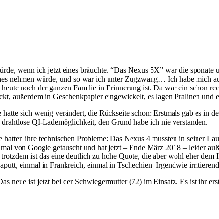
ürde, wenn ich jetzt eines bräuchte. “Das Nexus 5X” war die sponate 
meines nehmen würde, und so war ich unter Zugzwang… Ich habe mich 
s heute noch der ganzen Familie in Erinnerung ist. Da war ein schon r
ckt, außerdem in Geschenkpapier eingewickelt, es lagen Pralinen und e
 hatte sich wenig verändert, die Rückseite schon: Erstmals gab es in
drahtlose QI-Lademöglichkeit, den Grund habe ich nie verstanden.
lle hatten ihre technischen Probleme: Das Nexus 4 mussten in seiner La
mal von Google getauscht und hat jetzt – Ende März 2018 – leider auße
trotzdem ist das eine deutlich zu hohe Quote, die aber wohl eher dem 
utt, einmal in Frankreich, einmal in Tschechien. Irgendwie irritierend
Das neue ist jetzt bei der Schwiegermutter (72) im Einsatz. Es ist ihr e