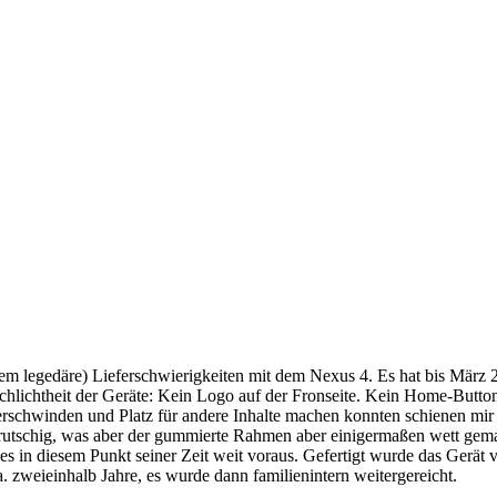
m legedäre) Lieferschwierigkeiten mit dem Nexus 4. Es hat bis März 20
chlichtheit der Geräte: Kein Logo auf der Fronseite. Kein Home-Button
e verschwinden und Platz für andere Inhalte machen konnten schienen mi
 rutschig, was aber der gummierte Rahmen aber einigermaßen wett gema
s in diesem Punkt seiner Zeit weit voraus. Gefertigt wurde das Gerät
 zweieinhalb Jahre, es wurde dann familienintern weitergereicht.