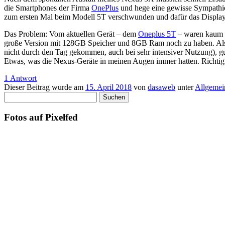
die Smartphones der Firma
OnePlus
und hege eine gewisse Sympathie 
zum ersten Mal beim Modell 5T verschwunden und dafür das Display
Das Problem: Vom aktuellen Gerät – dem
Oneplus 5T
– waren kaum m
große Version mit 128GB Speicher und 8GB Ram noch zu haben. Also hu
nicht durch den Tag gekommen, auch bei sehr intensiver Nutzung), gu
Etwas, was die Nexus-Geräte in meinen Augen immer hatten. Richtig h
1 Antwort
Dieser Beitrag wurde am
15. April 2018
von
dasaweb
unter
Allgemei
Suchen
nach:
Fotos auf Pixelfed