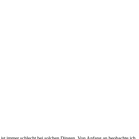
 ist immer schlecht bei solchen Dingen. Von Anfang an beobachte ich