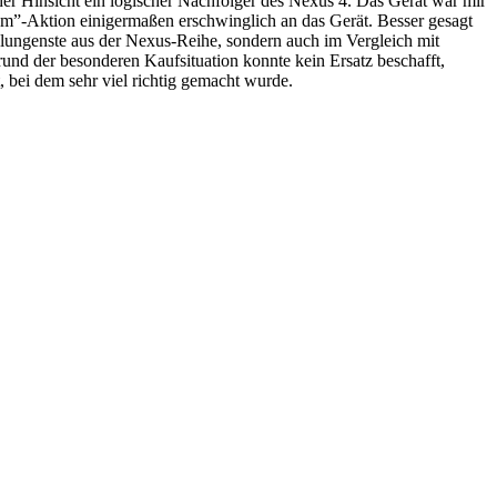
her Hinsicht ein logischer Nachfolger des Nexus 4. Das Gerät war mir
nem”-Aktion einigermaßen erschwinglich an das Gerät. Besser gesagt
elungenste aus der Nexus-Reihe, sondern auch im Vergleich mit
und der besonderen Kaufsituation konnte kein Ersatz beschafft,
t, bei dem sehr viel richtig gemacht wurde.