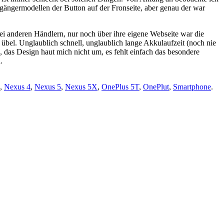
gängermodellen der Button auf der Fronseite, aber genau der war
anderen Händlern, nur noch über ihre eigene Webseite war die
übel. Unglaublich schnell, unglaublich lange Akkulaufzeit (noch nie
 das Design haut mich nicht um, es fehlt einfach das besondere
.
,
Nexus 4
,
Nexus 5
,
Nexus 5X
,
OnePlus 5T
,
OnePlut
,
Smartphone
.