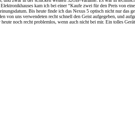
5, und zwar in der schicken weißen 32GB-Variante. Es war in technisc
en Elektronikhauses kam ich bei einer “Kaufe zwei für den Preis von ei
einungsdatum. Bis heute finde ich das Nexus 5 optisch nicht nur das g
iden von uns verwendeten recht schnell den Geist aufgegeben, und aufgr
r heute noch recht problemlos, wenn auch nicht bei mir. Ein tolles Gerä