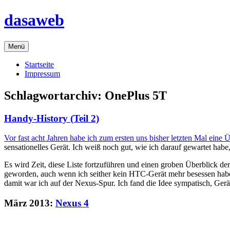
Zum
dasaweb
Inhalt
springen
Menü
Startseite
Impressum
Schlagwortarchiv:
OnePlus 5T
Handy-History (Teil 2)
Vor fast acht Jahren habe ich zum ersten uns bisher letzten Mal eine
sensationelles Gerät. Ich weiß noch gut, wie ich darauf gewartet h
Es wird Zeit, diese Liste fortzuführen und einen groben Überblick d
geworden, auch wenn ich seither kein HTC-Gerät mehr besessen hab
damit war ich auf der Nexus-Spur. Ich fand die Idee sympatisch, Ge
März 2013:
Nexus 4