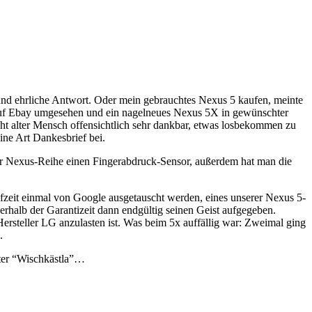
und ehrliche Antwort. Oder mein gebrauchtes Nexus 5 kaufen, meinte
auf Ebay umgesehen und ein nagelneues Nexus 5X in gewünschter
echt alter Mensch offensichtlich sehr dankbar, etwas losbekommen zu
ine Art Dankesbrief bei.
 der Nexus-Reihe einen Fingerabdruck-Sensor, außerdem hat man die
ufzeit einmal von Google ausgetauscht werden, eines unserer Nexus 5-
rhalb der Garantizeit dann endgültig seinen Geist aufgegeben.
Hersteller LG anzulasten ist. Was beim 5x auffällig war: Zweimal ging
.
rster “Wischkästla”…