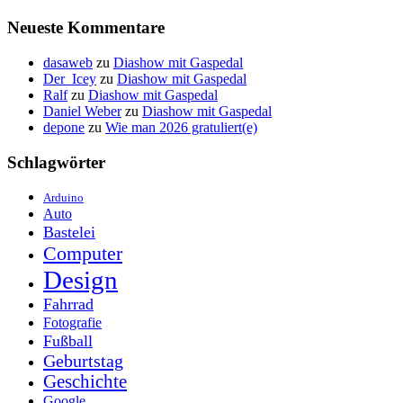
Neueste Kommentare
dasaweb
zu
Diashow mit Gaspedal
Der_Icey
zu
Diashow mit Gaspedal
Ralf
zu
Diashow mit Gaspedal
Daniel Weber
zu
Diashow mit Gaspedal
depone
zu
Wie man 2026 gratuliert(e)
Schlagwörter
Arduino
Auto
Bastelei
Computer
Design
Fahrrad
Fotografie
Fußball
Geburtstag
Geschichte
Google