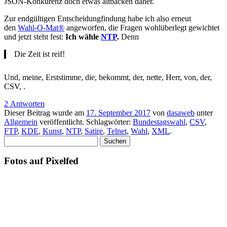
JSON-Konkurenz doch etwas altbacken daher.
Zur endgültigen Entscheidungfindung habe ich also erneut
den
Wahl-O-Mat®
angeworfen, die Fragen wohlüberlegt gewichtet
und jetzt steht fest:
Ich wähle
NTP
.
Denn
Die Zeit ist reif!
Und, meine, Erststimme, die, bekommt, der, nette, Herr, von, der,
CSV, .
2 Antworten
Dieser Beitrag wurde am
17. September 2017
von
dasaweb
unter
Allgemein
veröffentlicht. Schlagwörter:
Bundestagswahl
,
CSV
,
FTP
,
KDE
,
Kunst
,
NTP
,
Satire
,
Telnet
,
Wahl
,
XML
.
Suchen
nach:
Fotos auf Pixelfed