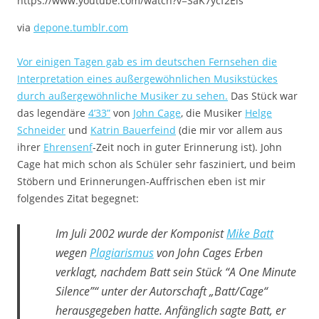
https://www.youtube.com/watch?v=SaK7ycf2Els
via
depone.tumblr.com
Vor einigen Tagen gab es im deutschen Fernsehen die
Interpretation eines außergewöhnlichen Musikstückes
durch außergewöhnliche Musiker zu sehen.
Das Stück war
das legendäre
4’33”
von
John Cage
, die Musiker
Helge
Schneider
und
Katrin Bauerfeind
(die mir vor allem aus
ihrer
Ehrensenf
-Zeit noch in guter Erinnerung ist). John
Cage hat mich schon als Schüler sehr fasziniert, und beim
Stöbern und Erinnerungen-Auffrischen eben ist mir
folgendes Zitat begegnet:
Im Juli 2002 wurde der Komponist
Mike Batt
wegen
Plagiarismus
von John Cages Erben
verklagt, nachdem Batt sein Stück “A One Minute
Silence”“ unter der Autorschaft „Batt/Cage“
herausgegeben hatte. Anfänglich sagte Batt, er