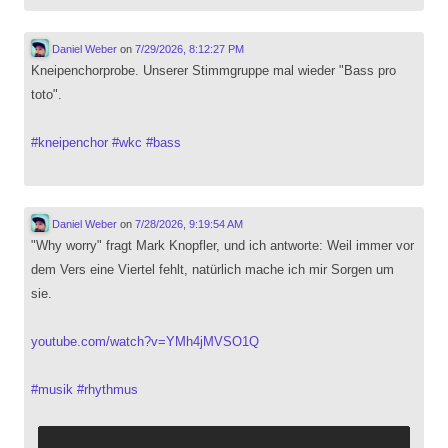
Daniel Weber
on
7/29/2026, 8:12:27 PM
Kneipenchorprobe. Unserer Stimmgruppe mal wieder "Bass pro
toto".
#
kneipenchor
#
wkc
#
bass
Daniel Weber
on
7/28/2026, 9:19:54 AM
"Why worry" fragt Mark Knopfler, und ich antworte: Weil immer vor
dem Vers eine Viertel fehlt, natürlich mache ich mir Sorgen um
sie.
youtube.com/watch?v=YMh4jMVSO1Q
#
musik
#
rhythmus