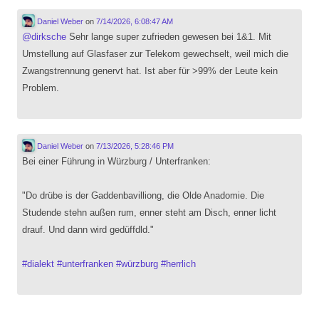
Daniel Weber
on
7/14/2026, 6:08:47 AM
@
dirksche
Sehr lange super zufrieden gewesen bei 1&1. Mit
Umstellung auf Glasfaser zur Telekom gewechselt, weil mich die
Zwangstrennung genervt hat. Ist aber für >99% der Leute kein
Problem.
Daniel Weber
on
7/13/2026, 5:28:46 PM
Bei einer Führung in Würzburg / Unterfranken:
"Do drübe is der Gaddenbavilliong, die Olde Anadomie. Die
Studende stehn außen rum, enner steht am Disch, enner licht
drauf. Und dann wird gedüffdld."
#
dialekt
#
unterfranken
#
würzburg
#
herrlich