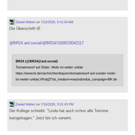
Daniel Weber
on
7/22/2026, 5:41:04 AM
Die Überschrift 🤣
@
BR24
ard.social/@BR24/1169533042117
BR24 (@BR24@ard.social)
Tomatenwurf auf Söder: Motiv ist weiter unklar
https://www.br.de/nachrichten/bayern/tomatenwurf-auf-soeder-motiv-
ist-weiter-unklar,VPubjZf?at_medium=mastodon&at_campaign=BR.de
Daniel Weber
on
7/16/2026, 3:01:43 PM
Der Kollege schreibt: "Linda hat auch schon alle Termine
keingetragen." Jetzt bin ich verwirrt.