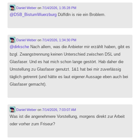
Daniel Weber
on
7/14/2026, 1:35:28 PM
@
DSB_BistumWuerzburg
Düffdln is nie ein Broblem.
Daniel Weber
on
7/14/2026, 1:34:30 PM
@
dirksche
Nach allem, was die Anbieter mir erzählt haben, gibt es
bzgl. Zwangstrennung keinen Unterschied zwischen DSL und
Glasfaser. Und es hat mich schon lange gestört. Hab daher die
Umstellung zu Glasfaser genutzt. 1&1 hat bei mir zuverlässig
täglich getrennt (und hätte es laut eigener Aussage eben auch bei
Glasfaser gemacht).
Daniel Weber
on
7/14/2026, 7:03:07 AM
Was ist die angenehmere Vorstellung, morgens direkt zur Arbeit
oder vorher zum Friseur?