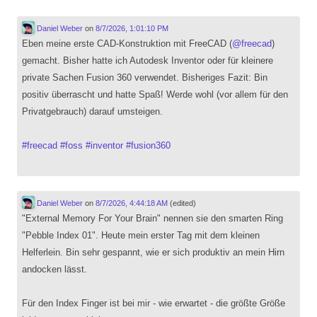
Daniel Weber
on
8/7/2026, 1:01:10 PM
Eben meine erste CAD-Konstruktion mit FreeCAD (
@
freecad
)
gemacht. Bisher hatte ich Autodesk Inventor oder für kleinere
private Sachen Fusion 360 verwendet. Bisheriges Fazit: Bin
positiv überrascht und hatte Spaß! Werde wohl (vor allem für den
Privatgebrauch) darauf umsteigen.
#
freecad
#
foss
#
inventor
#
fusion360
Daniel Weber
on
8/7/2026, 4:44:18 AM
(edited)
"External Memory For Your Brain" nennen sie den smarten Ring
"Pebble Index 01". Heute mein erster Tag mit dem kleinen
Helferlein. Bin sehr gespannt, wie er sich produktiv an mein Hirn
andocken lässt.
Für den Index Finger ist bei mir - wie erwartet - die größte Größe