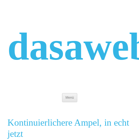
Zum
Inhalt
springen
dasawe
Menü
Kontinuierlichere Ampel, in echt
jetzt