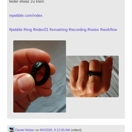
leider etwas zu klein.
repebble.com/index
#
pebble
#
ring
#
index01
#
smartring
#
recording
#
notes
#
workflow
Daniel Weber
on
8/6/2026, 8:12:00 AM
(edited)