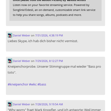
Once (Music from the Motion Picture) by Various Artists
Listen now on your favorite streaming service. Powered by
Songlink/Odesli, an on-demand, customizable smart link service
to help you share songs, albums, podcasts and more.
Daniel Weber
on
7/31/2026, 4:38:19 PM
Liebes Skype, ich hab dich bisher nicht vermisst.
Daniel Weber
on
7/29/2026, 8:12:27 PM
Kneipenchorprobe. Unserer Stimmgruppe mal wieder "Bass pro
toto".
#
kneipenchor
#
wkc
#
bass
Daniel Weber
on
7/28/2026, 9:19:54 AM
"Why worry" fragt Mark Knopfler, und ich antworte: Weil immer