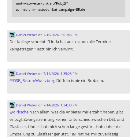
motiv-ist-weiter-unklar,VPubjZf?
at_medium=mastodon&at_campaign=BR.de
Daniel Weber
on
7/16/2026, 3:01:43 PM
Der Kollege schreibt: "Linda hat auch schon alle Termine
keingetragen." Jetzt bin ich verwirrt.
Daniel Weber
on
7/14/2026, 1:35:28 PM
@
DSB_BistumWuerzburg
Düffdln is nie ein Broblem.
Daniel Weber
on
7/14/2026, 1:34:30 PM
@
dirksche
Nach allem, was die Anbieter mir erzählt haben, gibt
es bzgl. Zwangstrennung keinen Unterschied zwischen DSL und
Glasfaser. Und es hat mich schon lange gestört. Hab daher die
Umstellung zu Glasfaser genutzt. 1&1 hat bei mir zuverlässig