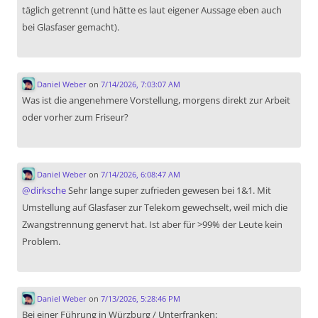
täglich getrennt (und hätte es laut eigener Aussage eben auch
bei Glasfaser gemacht).
Daniel Weber
on
7/14/2026, 7:03:07 AM
Was ist die angenehmere Vorstellung, morgens direkt zur Arbeit
oder vorher zum Friseur?
Daniel Weber
on
7/14/2026, 6:08:47 AM
@
dirksche
Sehr lange super zufrieden gewesen bei 1&1. Mit
Umstellung auf Glasfaser zur Telekom gewechselt, weil mich die
Zwangstrennung genervt hat. Ist aber für >99% der Leute kein
Problem.
Daniel Weber
on
7/13/2026, 5:28:46 PM
Bei einer Führung in Würzburg / Unterfranken: