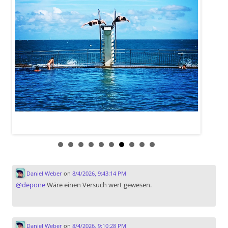
Daniel Weber
on
8/4/2026, 9:43:14 PM
@
depone
Wäre einen Versuch wert gewesen.
Daniel Weber
on
8/4/2026, 9:10:28 PM