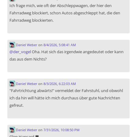
Ich frage mich, wie oft der Abschleppwagen, der hier den
Fahrradweg blockiert, schon Autos abgeschleppt hat, die den
Fahrradweg blockierten.
Daniel Weber
on
8/4/2026, 5:08:41 AM
@
der_vogel
Oha. Hat sich das irgendwie angedeutet oder kann
das aus dem Nichts?
Daniel Weber
on
8/3/2026, 6:22:03 AM
"Fahrtrichtung abwärts!" vermeldet der Fahrstuhl, und obwohl
ich da hin will hätte ich mich durchaus über gute Nachrichten
gefreut.
Daniel Weber
on
7/31/2026, 10:08:50 PM
Glen Hansard 🖤