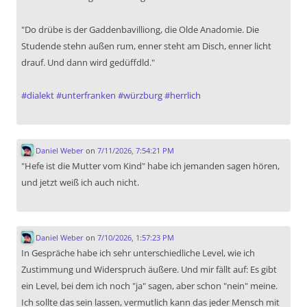
"Do drübe is der Gaddenbavilliong, die Olde Anadomie. Die
Studende stehn außen rum, enner steht am Disch, enner licht
drauf. Und dann wird gedüffdld."
#
dialekt
#
unterfranken
#
würzburg
#
herrlich
Daniel Weber
on
7/11/2026, 7:54:21 PM
"Hefe ist die Mutter vom Kind" habe ich jemanden sagen hören,
und jetzt weiß ich auch nicht.
Daniel Weber
on
7/10/2026, 1:57:23 PM
In Gespräche habe ich sehr unterschiedliche Level, wie ich
Zustimmung und Widerspruch äußere. Und mir fällt auf: Es gibt
ein Level, bei dem ich noch "ja" sagen, aber schon "nein" meine.
Ich sollte das sein lassen, vermutlich kann das jeder Mensch mit