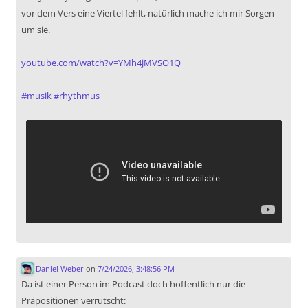
vor dem Vers eine Viertel fehlt, natürlich mache ich mir Sorgen
um sie.
youtube.com/watch?v=YMh4jMVSO1Q
#
musik
#
rhythmus
Daniel Weber
on
7/24/2026, 3:48:56 PM
Da ist einer Person im Podcast doch hoffentlich nur die
Präpositionen verrutscht: