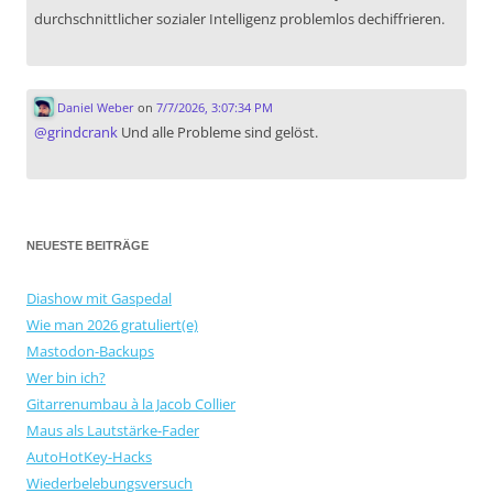
durchschnittlicher sozialer Intelligenz problemlos dechiffrieren.
Daniel Weber
on
7/7/2026, 3:07:34 PM
@
grindcrank
Und alle Probleme sind gelöst.
NEUESTE BEITRÄGE
Diashow mit Gaspedal
Wie man 2026 gratuliert(e)
Mastodon-Backups
Wer bin ich?
Gitarrenumbau à la Jacob Collier
Maus als Lautstärke-Fader
AutoHotKey-Hacks
Wiederbelebungsversuch