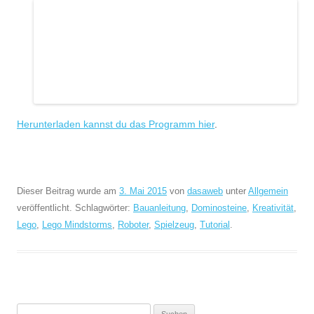
Herunterladen kannst du das Programm hier
.
Dieser Beitrag wurde am
3. Mai 2015
von
dasaweb
unter
Allgemein
veröffentlicht. Schlagwörter:
Bauanleitung
,
Dominosteine
,
Kreativität
,
Lego
,
Lego Mindstorms
,
Roboter
,
Spielzeug
,
Tutorial
.
Suchen