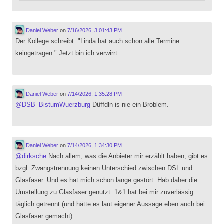
Daniel Weber
on
7/16/2026, 3:01:43 PM
Der Kollege schreibt: "Linda hat auch schon alle Termine
keingetragen." Jetzt bin ich verwirrt.
Daniel Weber
on
7/14/2026, 1:35:28 PM
@
DSB_BistumWuerzburg
Düffdln is nie ein Broblem.
Daniel Weber
on
7/14/2026, 1:34:30 PM
@
dirksche
Nach allem, was die Anbieter mir erzählt haben, gibt es
bzgl. Zwangstrennung keinen Unterschied zwischen DSL und
Glasfaser. Und es hat mich schon lange gestört. Hab daher die
Umstellung zu Glasfaser genutzt. 1&1 hat bei mir zuverlässig
täglich getrennt (und hätte es laut eigener Aussage eben auch bei
Glasfaser gemacht).