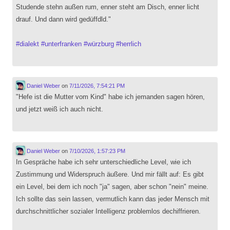
Studende stehn außen rum, enner steht am Disch, enner licht
drauf. Und dann wird gedüffdld."
#
dialekt
#
unterfranken
#
würzburg
#
herrlich
Daniel Weber
on
7/11/2026, 7:54:21 PM
"Hefe ist die Mutter vom Kind" habe ich jemanden sagen hören,
und jetzt weiß ich auch nicht.
Daniel Weber
on
7/10/2026, 1:57:23 PM
In Gespräche habe ich sehr unterschiedliche Level, wie ich
Zustimmung und Widerspruch äußere. Und mir fällt auf: Es gibt
ein Level, bei dem ich noch "ja" sagen, aber schon "nein" meine.
Ich sollte das sein lassen, vermutlich kann das jeder Mensch mit
durchschnittlicher sozialer Intelligenz problemlos dechiffrieren.