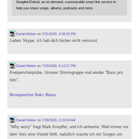
Songlink/Odesli, an on-demand, customizable smart link service to
help you share songs, albums, podcasts and more.
Daniel Weber
on
7/31/2026, 4:38:19 PM
Liebes Skype, ich hab dich bisher nicht vermisst.
Daniel Weber
on
7/29/2026, 8:12:27 PM
Kneipenchorprobe. Unserer Stimmgruppe mal wieder "Bass pro
toto".
#
kneipenchor
#
wkc
#
bass
Daniel Weber
on
7/28/2026, 9:19:54 AM
"Why worry" fragt Mark Knopfler, und ich antworte: Weil immer vor
dem Vers eine Viertel fehlt, natürlich mache ich mir Sorgen um