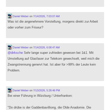
Daniel Weber
on
7/14/2026, 7:03:07 AM
Was ist die angenehmere Vorstellung, morgens direkt zur Arbeit
oder vorher zum Friseur?
Daniel Weber
on
7/14/2026, 6:08:47 AM
@
dirksche
Sehr lange super zufrieden gewesen bei 1&1. Mit
Umstellung auf Glasfaser zur Telekom gewechselt, weil mich die
Zwangstrennung genervt hat. Ist aber für >99% der Leute kein
Problem.
Daniel Weber
on
7/13/2026, 5:28:46 PM
Bei einer Führung in Würzburg / Unterfranken:
"Do drübe is der Gaddenbavilliong, die Olde Anadomie. Die