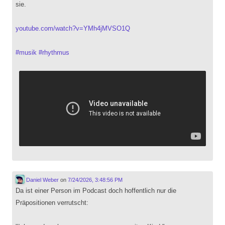
sie.
youtube.com/watch?v=YMh4jMVSO1Q
#
musik
#
rhythmus
Daniel Weber
on
7/24/2026, 3:48:56 PM
Da ist einer Person im Podcast doch hoffentlich nur die
Präpositionen verrutscht: