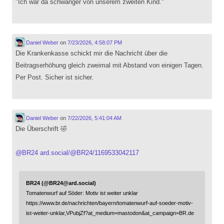
"Ich war da schwanger von unserem zweiten Kind."
Daniel Weber
on
7/23/2026, 4:58:07 PM
Die Krankenkasse schickt mir die Nachricht über die
Beitragserhöhung gleich zweimal mit Abstand von einigen Tagen.
Per Post. Sicher ist sicher.
Daniel Weber
on
7/22/2026, 5:41:04 AM
Die Überschrift 🤣
@
BR24
ard.social/@BR24/1169533042117
BR24 (@BR24@ard.social)
Tomatenwurf auf Söder: Motiv ist weiter unklar
https://www.br.de/nachrichten/bayern/tomatenwurf-auf-soeder-motiv-
ist-weiter-unklar,VPubjZf?at_medium=mastodon&at_campaign=BR.de