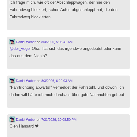
Ich frage mich, wie oft der Abschleppwagen, der hier den
Fahrradweg blockiert, schon Autos abgeschleppt hat, die den
Fahrradweg blockierten.
Daniel Weber
on
8/4/2026, 5:08:41 AM
@
der_vogel
Oha. Hat sich das irgendwie angedeutet oder kann
das aus dem Nichts?
Daniel Weber
on
8/3/2026, 6:22:03 AM
"Fahrtrichtung abwärts!" vermeldet der Fahrstuhl, und obwohl ich
da hin will hätte ich mich durchaus über gute Nachrichten gefreut.
Daniel Weber
on
7/31/2026, 10:08:50 PM
Glen Hansard 🖤