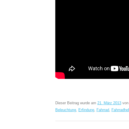
Dieser Beitrag wurde am
21. März 2013
vo
Beleuchtung
,
Erfindung
,
Fahrrad
,
Fahrradhe