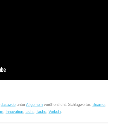
n
dasaweb
unter
Allgemein
veröffentlicht. Schlagwörter:
Beamer
,
lm
,
Innovation
,
Licht
,
Tacho
,
Verkehr
.