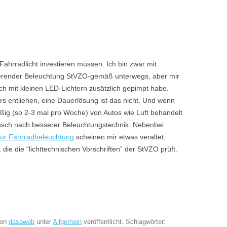
Fahrradlicht investieren müssen. Ich bin zwar mit
erender Beleuchtung StVZO-gemäß unterwegs, aber mir
ich mit kleinen LED-Lichtern zusätzlich gepimpt habe.
rs entliehen, eine Dauerlösung ist das nicht. Und wenn
ig (so 2-3 mal pro Woche) von Autos wie Luft behandelt
nsch nach besserer Beleuchtungstechnik. Nebenbei
zur Fahrradbeleuchtung
scheinen mir etwas veraltet,
 die die “lichttechnischen Vorschriften” der StVZO prüft.
on
dasaweb
unter
Allgemein
veröffentlicht. Schlagwörter: