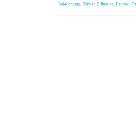
Beleuchtung
,
Blinker
,
Erfindung
,
Fahrrad
,
Fa