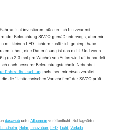
Fahrradlicht investieren müssen. Ich bin zwar mit
erender Beleuchtung StVZO-gemäß unterwegs, aber mir
ich mit kleinen LED-Lichtern zusätzlich gepimpt habe.
rs entliehen, eine Dauerlösung ist das nicht. Und wenn
ig (so 2-3 mal pro Woche) von Autos wie Luft behandelt
nsch nach besserer Beleuchtungstechnik. Nebenbei
zur Fahrradbeleuchtung
scheinen mir etwas veraltet,
 die die “lichttechnischen Vorschriften” der StVZO prüft.
on
dasaweb
unter
Allgemein
veröffentlicht. Schlagwörter:
hrradhelm
,
Helm
,
Innovation
,
LED
,
Licht
,
Verkehr
.