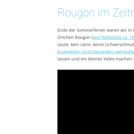
Rougon im Zeitr
Ende der Sommerferien waren wir in F
Örtchen Rougon (
laut Wikipedia ca. 
Leute, kein Lärm, keine Lichverschmu
(
zugegeben nicht besonders wertvolle
lassen und ein kleines Video machen: