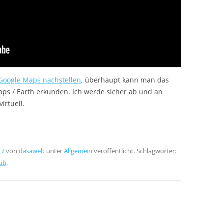
 Google Maps nachstellen
, überhaupt kann man das
aps / Earth erkunden. Ich werde sicher ab und an
irtuell.
17
von
dasaweb
unter
Allgemein
veröffentlicht. Schlagwörter:
ub
.