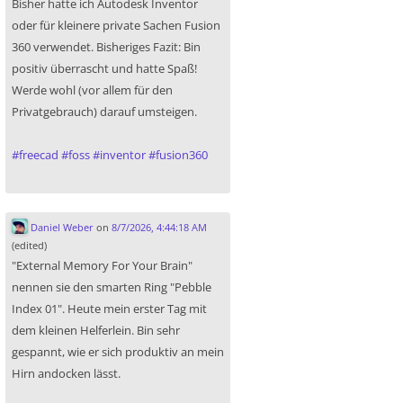
Bisher hatte ich Autodesk Inventor
oder für kleinere private Sachen Fusion
360 verwendet. Bisheriges Fazit: Bin
positiv überrascht und hatte Spaß!
Werde wohl (vor allem für den
Privatgebrauch) darauf umsteigen.
#
freecad
#
foss
#
inventor
#
fusion360
Daniel Weber
on
8/7/2026, 4:44:18 AM
(edited)
"External Memory For Your Brain"
nennen sie den smarten Ring "Pebble
Index 01". Heute mein erster Tag mit
dem kleinen Helferlein. Bin sehr
gespannt, wie er sich produktiv an mein
Hirn andocken lässt.