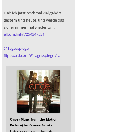
Hab ich jetzt nochmal viel gehört
gestern und heute, und werde das
sicher immer mal wieder tun.
album.link/i/254347531
@
Tagesspiegel
flipboard.com/@tagesspiegel/ta
Once (Music from the Motion
Picture) by Various Artists
Listen now on your favorite