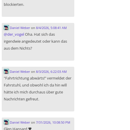
blockierten.
Daniel Weber
on
8/4/2026, 5:08:41 AM
@
der_vogel
Oha. Hat sich das
irgendwie angedeutet oder kann das
aus dem Nichts?
Daniel Weber
on
8/3/2026, 6:22:03 AM
"Fahrtrichtung abwärts!" vermeldet der
Fahrstuhl, und obwohl ich da hin will
hätte ich mich durchaus über gute
Nachrichten gefreut.
Daniel Weber
on
7/31/2026, 10:08:50 PM
Glen Hansard 🖤