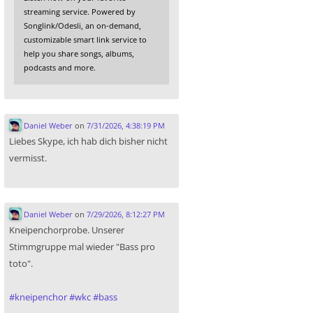
streaming service. Powered by
Songlink/Odesli, an on-demand,
customizable smart link service to
help you share songs, albums,
podcasts and more.
Daniel Weber
on
7/31/2026, 4:38:19 PM
Liebes Skype, ich hab dich bisher nicht
vermisst.
Daniel Weber
on
7/29/2026, 8:12:27 PM
Kneipenchorprobe. Unserer
Stimmgruppe mal wieder "Bass pro
toto".
#
kneipenchor
#
wkc
#
bass