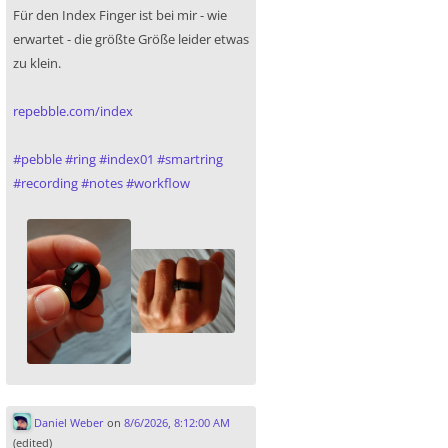
Für den Index Finger ist bei mir - wie
erwartet - die größte Größe leider etwas
zu klein.
repebble.com/index
#
pebble
#
ring
#
index01
#
smartring
#
recording
#
notes
#
workflow
Daniel Weber
on
8/6/2026, 8:12:00 AM
(edited)