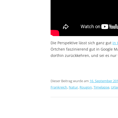
Die Perspektive lässt sich ganz gut
in
Örtchen faszinierend gut in Google M
dorthin zurückkehren, und sei es nur v
Dieser Beitrag wurde am
16. September 20
Frankreich
,
Natur
,
Rougon
,
Timelapse
,
Urla