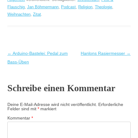
Flauschig
,
Jan Böhmermann
,
Podcast
,
Religion
,
Theologie
,
Weihnachten
,
Zitat
.
Beitragsnavigation
←
Arduino-Bastelei: Pedal zum
Hanlons Rasiermesser
→
Bass-Üben
Schreibe einen Kommentar
Deine E-Mail-Adresse wird nicht veröffentlicht.
Erforderliche
Felder sind mit
*
markiert
Kommentar
*