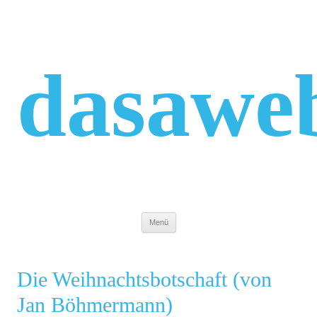
Zum
Inhalt
springen
dasawe
Menü
Die Weihnachtsbotschaft (von
Jan Böhmermann)