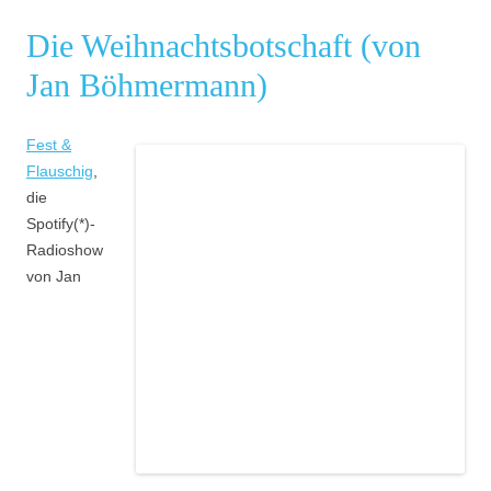
Die Weihnachtsbotschaft (von
Jan Böhmermann)
F
est &
Flauschig
,
die
Spotify(*)-
Radioshow
von Jan