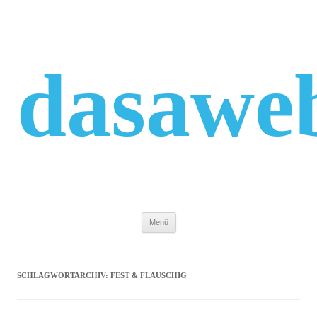
Zum
Inhalt
springen
dasawe
Menü
SCHLAGWORTARCHIV:
FEST & FLAUSCHIG