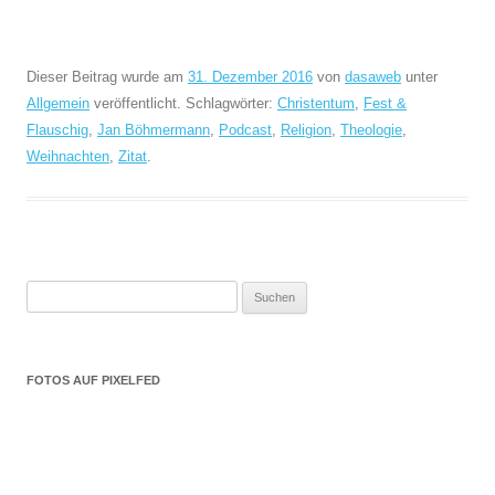
Dieser Beitrag wurde am
31. Dezember 2016
von
dasaweb
unter
Allgemein
veröffentlicht. Schlagwörter:
Christentum
,
Fest &
Flauschig
,
Jan Böhmermann
,
Podcast
,
Religion
,
Theologie
,
Weihnachten
,
Zitat
.
Suchen
nach:
FOTOS AUF PIXELFED