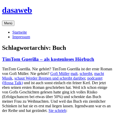
Zum
dasaweb
Inhalt
springen
Menü
Startseite
Impressum
Schlagwortarchiv:
Buch
TimTom Guerilla – als kostenloses Hörbuch
TimTom Guerilla. Nie gehört? TimTom Guerilla ist der erste Roman
von Gofi Müller. Nie gehört?
Gofi Müller
malt
,
schreibt
,
macht
Musik
,
schaut Werder Bremen und schreibt darüber
,
podcastet
(Hossa Talk)
und ist auch sonst einfach ein feiner Kerl. Der jetzt
eben seinen ersten Roman geschrieben hat. Weil ich schon einige
von Gofis Geschichten gelesen hatte ging ich volles Risiko
(Erfolgschancen bei etwas über 50%) und schenkte das Buch
meiner Frau zu Weihnachten. Und weil das Buch ein ziemlicher
Schinken ist hat sie es erst mal liegen lassen. Irgendwann war es an
der Reihe und hat gezündet.
Sie schrieb
: