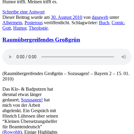
Humor trifft. Meinen trifft es.
Schreibe eine Antwort
Dieser Beitrag wurde am
30. August 2010
von
dasaweb
unter
Allgemein
,
Posterous
veröffentlicht. Schlagwörter:
Buch
,
Comic
,
Gott
,
Humor
,
Theologie
.
Raumübergreifendes Großgrün
(Raumübergreifendes Großgrün – Sozusagen! – Bayern 2 – 15. 01.
2010)
Das Klo- & Badputzen hat
diesmal etwas länger
gedauert,
Sozusagen!
hat
mich von der Arbeit
abgelenkt. Ein Gespräch mit
Hinrich Lührssen über seinen
“Kleinen Übersetzungshelfer
für Beamtendeutsch”
(
Rowohlt
). Einige Highlights