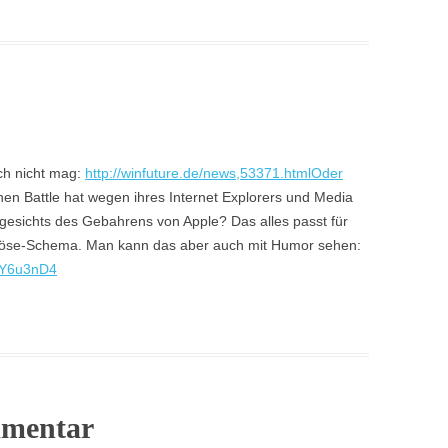
ach nicht mag:
http://winfuture.de/news,53371.htmlOder
inen Battle hat wegen ihres Internet Explorers und Media
angesichts des Gebahrens von Apple? Das alles passt für
ut/böse-Schema. Man kann das aber auch mit Humor sehen:
JY6u3nD4
mmentar