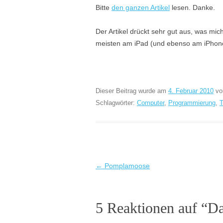
Bitte
den ganzen Artikel
lesen. Danke.
Der Artikel drückt sehr gut aus, was mi
meisten am iPad (und ebenso am iPhone 
Dieser Beitrag wurde am
4. Februar 2010
v
Schlagwörter:
Computer
,
Programmierung
,
T
Beitragsnavigation
←
Pomplamoose
5 Reaktionen auf “
Da