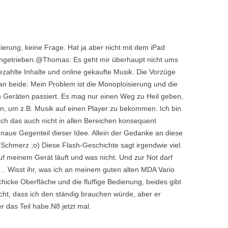
zierung, keine Frage. Hat ja aber nicht mit dem iPad
rangetrieben.@Thomas: Es geht mir überhaupt nicht ums
zahlte Inhalte und online gekaufte Musik. Die Vorzüge
an beide: Mein Problem ist die Monoploisierung und die
en Geräten passiert. Es mag nur einen Weg zu Heil geben,
 um z.B. Musik auf einen Player zu bekommen. Ich bin
ich das auch nicht in allen Bereichen konsequent
genaue Gegenteil dieser Idee. Allein der Gedanke an diese
Schmerz ;o) Diese Flash-Geschichte sagt irgendwie viel.
uf meinem Gerät läuft und was nicht. Und zur Not darf
n… Wisst ihr, was ich an meinem guten alten MDA Vario
chicke Oberfläche und die fluffige Bedienung, beides gibt
icht, dass ich den ständig brauchen würde, aber er
er das Teil habe.N8 jetzt mal.