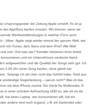
er Ursprungsposter der Zeitung Apple vorwirft. Es ist ja
alte des AppStore kaufen müssen. Wir können, wenn wir
dauernde Werbeeinblendungen in welcher Form auch
 ;-)Aber: Apple zeigt wieder einmal der ganzen Welt, wie
doch mit iTunes, dem Store und dem iPod? Alle Welt
d und und. Und was war? Künstler bekamen ihren Anteil,
e konsumieren und ein Unternehmen verdiente damit
ich aufgeweichter und die Qualität der Songs sehr gut. Ich
 um 2.00 Uhr einen Song kaufen, ohne gleich bei
en. Solange ich als User nicht das Gefühl habe, Geld aus
 anständige Gegenleistung – warum nicht? Was ist das
hon mit dem iPhone mache: Ein Gerät für Multimedia, E-
as in einer schicken Aufmachung UND so, wie ich es als
l, hat einen Laptop, wer konsumieren will, hat ein
oder andere wird noch ergänzt, z.B. ein Kartenslot oder