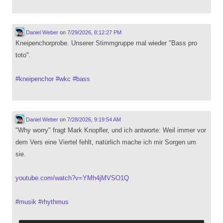
Daniel Weber
on
7/29/2026, 8:12:27 PM
Kneipenchorprobe. Unserer Stimmgruppe mal wieder "Bass pro
toto".
#
kneipenchor
#
wkc
#
bass
Daniel Weber
on
7/28/2026, 9:19:54 AM
"Why worry" fragt Mark Knopfler, und ich antworte: Weil immer vor
dem Vers eine Viertel fehlt, natürlich mache ich mir Sorgen um
sie.
youtube.com/watch?v=YMh4jMVSO1Q
#
musik
#
rhythmus