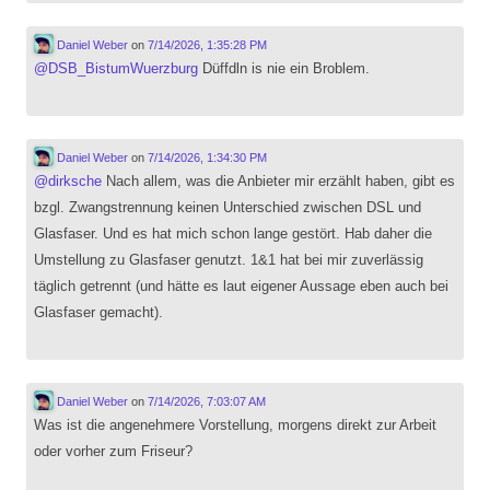
Daniel Weber
on
7/14/2026, 1:35:28 PM
@
DSB_BistumWuerzburg
Düffdln is nie ein Broblem.
Daniel Weber
on
7/14/2026, 1:34:30 PM
@
dirksche
Nach allem, was die Anbieter mir erzählt haben, gibt es
bzgl. Zwangstrennung keinen Unterschied zwischen DSL und
Glasfaser. Und es hat mich schon lange gestört. Hab daher die
Umstellung zu Glasfaser genutzt. 1&1 hat bei mir zuverlässig
täglich getrennt (und hätte es laut eigener Aussage eben auch bei
Glasfaser gemacht).
Daniel Weber
on
7/14/2026, 7:03:07 AM
Was ist die angenehmere Vorstellung, morgens direkt zur Arbeit
oder vorher zum Friseur?