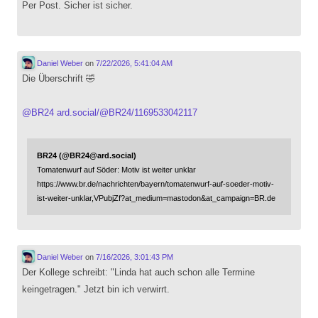
Per Post. Sicher ist sicher.
Daniel Weber
on
7/22/2026, 5:41:04 AM
Die Überschrift 🤣
@
BR24
ard.social/@BR24/1169533042117
BR24 (@BR24@ard.social)
Tomatenwurf auf Söder: Motiv ist weiter unklar
https://www.br.de/nachrichten/bayern/tomatenwurf-auf-soeder-motiv-
ist-weiter-unklar,VPubjZf?at_medium=mastodon&at_campaign=BR.de
Daniel Weber
on
7/16/2026, 3:01:43 PM
Der Kollege schreibt: "Linda hat auch schon alle Termine
keingetragen." Jetzt bin ich verwirrt.