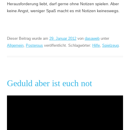
Herausforderung liebt, darf gerne ohne Notizen spielen. Aber
keine Angst, weniger Spaß macht es mit Notizen keineswegs.
Dieser Beitrag wurde am
29. Januar 2012
von
dasaweb
unter
Allgemein
,
Posterous
veröffentlicht. Schlagwörter:
Hilfe
,
Spielzeug
.
Geduld aber ist euch not