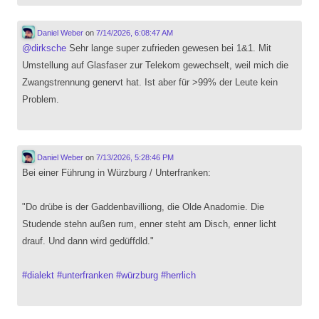
Daniel Weber
on
7/14/2026, 6:08:47 AM
@
dirksche
Sehr lange super zufrieden gewesen bei 1&1. Mit
Umstellung auf Glasfaser zur Telekom gewechselt, weil mich die
Zwangstrennung genervt hat. Ist aber für >99% der Leute kein
Problem.
Daniel Weber
on
7/13/2026, 5:28:46 PM
Bei einer Führung in Würzburg / Unterfranken:
"Do drübe is der Gaddenbavilliong, die Olde Anadomie. Die
Studende stehn außen rum, enner steht am Disch, enner licht
drauf. Und dann wird gedüffdld."
#
dialekt
#
unterfranken
#
würzburg
#
herrlich